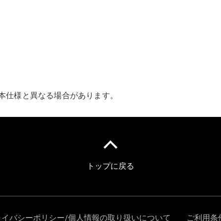
Limuzină
EQS
Electric
Limuzină
Clasa E
Limuzină
Clasa S
vers. Lunga
Mercedes-
Maybach
日本仕様と異なる場合があります。
Clasa S
Configurator
Showroom
online -
autovehicule
noi
SUV & Autovehicule de teren