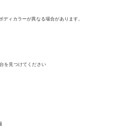
Modele electrice
やボディカラーが異なる場合があります。
Modele plug-in hybrid
Limuzină
1台を見つけてください
Toate
Limuzină
CLA
Electric
CLA
Clasa C
Limuzină
Clasa C
Electric
Limuzină
報
EQE
Electric