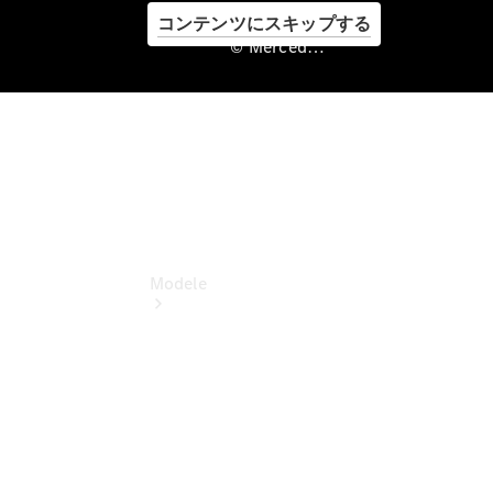
コンテンツにスキップする
© Mercedes-Benz Japan. , Stern TI Co., Ltd.
©
Mercedes-
Benz Japan.
, Stern TI
Co., Ltd.
Modele
Toate modelele
Modele noi